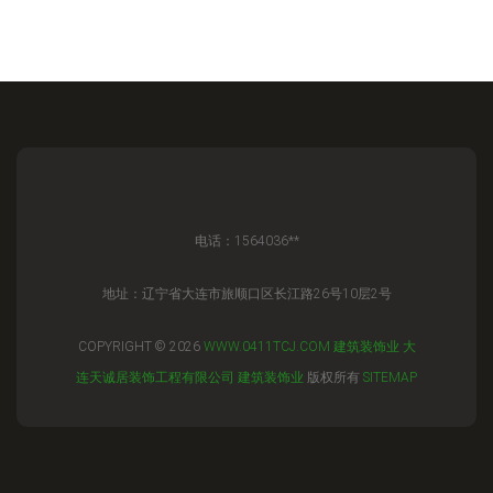
电话：1564036**
地址：辽宁省大连市旅顺口区长江路26号10层2号
COPYRIGHT © 2026
WWW.0411TCJ.COM
建筑装饰业
大
连天诚居装饰工程有限公司
建筑装饰业
版权所有
SITEMAP