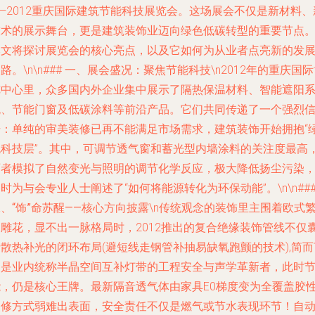
—2012重庆国际建筑节能科技展览会。这场展会不仅是新材料、
技术的展示舞台，更是建筑装饰业迈向绿色低碳转型的重要节点
本文将探讨展览会的核心亮点，以及它如何为从业者点亮新的发
路。\n\n### 一、展会盛况：聚焦节能科技\n2012年的重庆国
览中心里，众多国内外企业集中展示了隔热保温材料、智能遮阳
统、节能门窗及低碳涂料等前沿产品。它们共同传递了一个强烈
号：单纯的审美装修已再不能满足市场需求，建筑装饰开始拥抱“
色科技层”。其中，可调节透气窗和蓄光型内墙涂料的关注度最高
两者模拟了自然变光与照明的调节化学反应，极大降低扬尘污染
时为与会专业人士阐述了“如何将能源转化为环保动能”。\n\n##
二、
“饰”命苏醒——核心方向披露
\n传统观念的装饰里主围着欧式
复雕花，显不出一脉格局时，2012推出的复合绝缘装饰管线不仅
散热补光的闭环布局(避短线走钢管补抽易缺氧跑颤的技术),简而
之是业内统称半晶空间互补灯带的工程安全与声学革新者，此时
能，仍是核心王牌。最新隔音透气体由家具E0梯度变为全覆盖胶
装修方式弱难出表面，
安全责任不仅是燃气或节水表现环节！自