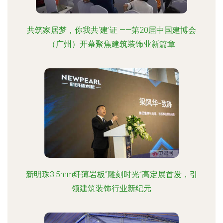
共筑家居梦，你我共‘建’证 ——第20届中国建博会
（广州）开幕聚焦建筑装饰业新篇章
新明珠3.5mm纤薄岩板“雕刻时光”高定展首发，引
领建筑装饰行业新纪元