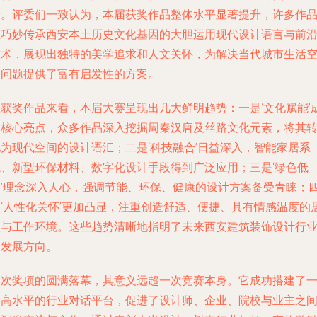
论。评委们一致认为，本届获奖作品整体水平显著提升，许多作
在巧妙传承西安本土历史文化基因的大胆运用现代设计语言与前
技术，展现出独特的美学追求和人文关怀，为解决当代城市生活
间问题提供了富有启发性的方案。
从获奖作品来看，本届大赛呈现出几大鲜明趋势：一是‘文化赋能’
为核心亮点，众多作品深入挖掘周秦汉唐及丝路文化元素，将其
化为现代空间的设计语汇；二是‘科技融合’日益深入，智能家居系
统、新型环保材料、数字化设计手段得到广泛应用；三是‘绿色低
碳’理念深入人心，强调节能、环保、健康的设计方案备受青睐；
是‘人性化关怀’更加凸显，注重创造舒适、便捷、具有情感温度的
住与工作环境。这些趋势清晰地指明了未来西安建筑装饰设计行
的发展方向。
本次奖项的圆满落幕，其意义远超一次竞赛本身。它成功搭建了
个高水平的行业对话平台，促进了设计师、企业、院校与业主之