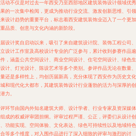
次活动不仅是对过去一年西安乃至西部地区建筑装饰设计领域优
成果的一次集中检阅，更成为推动行业交流、激发创新思维、引
未来设计趋势的重要平台，标志着西安建筑装饰业迈入了一个更
注重品质、创意与文化内涵的新阶段。
本届设计奖自启动以来，吸引了来自建筑设计院、装饰工程公司
独立设计工作室及高校设计专业的广泛参与，累计收到参赛作品
千件，涵盖公共空间设计、商业空间设计、住宅空间设计、绿色
态设计、灯光设计、陈设艺术等多个类别。参评作品无论在数量
质量还是多样性上，均创历届新高，充分体现了西安作为历史文
名城和现代化大都市，其建筑装饰设计行业蓬勃的活力与深厚的
新潜力。
终评环节由国内外知名建筑大师、设计学者、行业专家及资深媒
人组成的权威评审团担纲。评审过程严谨、公正，评委们从设计
意、功能实现、空间体验、文化表达、绿色可持续性以及地域特
融合等多个维度，对入围作品进行了深入细致的评审与激烈的讨