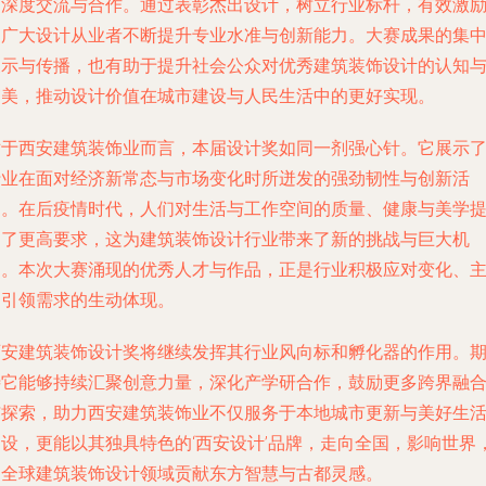
的深度交流与合作。通过表彰杰出设计，树立行业标杆，有效激
了广大设计从业者不断提升专业水准与创新能力。大赛成果的集
展示与传播，也有助于提升社会公众对优秀建筑装饰设计的认知
审美，推动设计价值在城市建设与人民生活中的更好实现。
对于西安建筑装饰业而言，本届设计奖如同一剂强心针。它展示
行业在面对经济新常态与市场变化时所迸发的强劲韧性与创新活
力。在后疫情时代，人们对生活与工作空间的质量、健康与美学
出了更高要求，这为建筑装饰设计行业带来了新的挑战与巨大机
遇。本次大赛涌现的优秀人才与作品，正是行业积极应对变化、
动引领需求的生动体现。
西安建筑装饰设计奖将继续发挥其行业风向标和孵化器的作用。
待它能够持续汇聚创意力量，深化产学研合作，鼓励更多跨界融
与探索，助力西安建筑装饰业不仅服务于本地城市更新与美好生
建设，更能以其独具特色的‘西安设计’品牌，走向全国，影响世界
为全球建筑装饰设计领域贡献东方智慧与古都灵感。