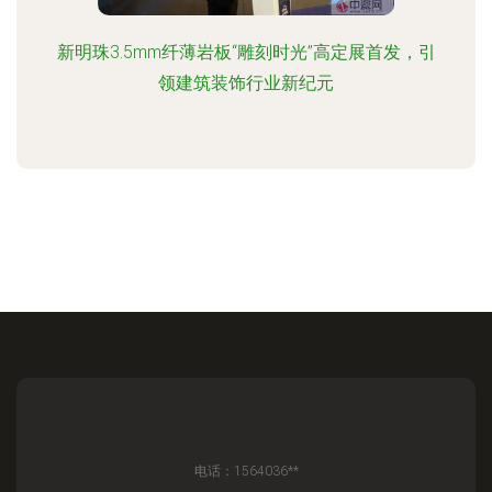
新明珠3.5mm纤薄岩板“雕刻时光”高定展首发，引
领建筑装饰行业新纪元
电话：1564036**