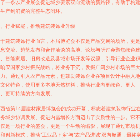
索了一条以产业展会促进城乡要素双向流动的新路径，有助于构
从生产到消费的完整生态闭环。
三、行业赋能，推动建筑装饰业升级
对于建筑装饰行业而言，本届博览会不仅是产品交易的场所，更
信息交流、趋势发布和合作洽谈的高地。论坛与研讨会聚焦绿色
筑、智能家居、旧房改造及县域市场开发等议题，引导行业企业
极响应国家乡村振兴战略，将业务下沉，发掘广阔乡村市场的巨
潜力。通过引入农产品元素，也鼓励装饰企业在项目设计中融入
域文化特色，使用更多本地天然材料，推动行业向更绿色、更人
文、更可持续的方向发展。
陕西省第14届建材家居博览会的成功开幕，标志着建筑装饰行业
服务城乡协调发展、促进内需增长方面迈出了实质性的一步。它
仅仅是一场行业的盛会，更是一个生动的缩影，展现了通过市场
和创新模式，推动“工业品下乡”与“农产品进城”双向畅通，最终