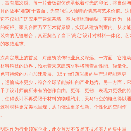
真，富有层次感。每一片岩板都仿佛承载着时光的印记，将自然
岁月的故事“雕刻”于表面，为空间注入独特的情感与艺术价值。这
得它不仅能广泛应用于建筑幕墙、室内墙地面铺贴，更能作为一
化的橱柜、家具台面乃至艺术背景墙，实现从建筑到室内、从功
到装饰的无缝融合，真正契合了当下“高定”设计对材料一体化、艺
化的极致追求。
此次高定展上的首发，对建筑装饰行业意义深远。一方面，它推
了材料科技的边界，预示着未来建筑材料将朝着高性能、轻量化
色可持续的方向加速发展。3.5mm纤薄岩板的生产过程能耗更
低，运输成本更少，符合全球节能减排的产业趋势。另一方面，
赋予了设计师前所未有的创作自由。更薄、更韧、表现力更强的
性，使得设计不再受限于材料的物理约束，天马行空的概念得以
过这种材料更完美地呈现，从而催生更多创新、个性化的空间作
品。
新明珠作为行业领军企业，此次首发不仅是其技术实力的集中展