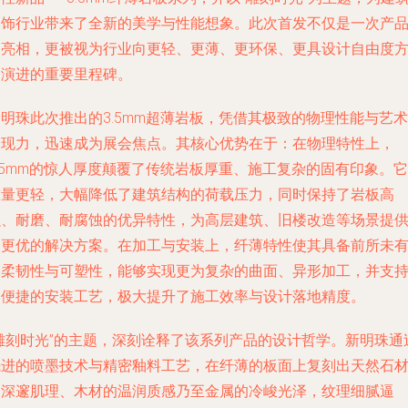
装饰行业带来了全新的美学与性能想象。此次首发不仅是一次产
的亮相，更被视为行业向更轻、更薄、更环保、更具设计自由度
向演进的重要里程碑。
明珠此次推出的3.5mm超薄岩板，凭借其极致的物理性能与艺术
表现力，迅速成为展会焦点。其核心优势在于：在物理特性上，
.5mm的惊人厚度颠覆了传统岩板厚重、施工复杂的固有印象。它
重量更轻，大幅降低了建筑结构的荷载压力，同时保持了岩板高
强、耐磨、耐腐蚀的优异特性，为高层建筑、旧楼改造等场景提
了更优的解决方案。在加工与安装上，纤薄特性使其具备前所未
的柔韧性与可塑性，能够实现更为复杂的曲面、异形加工，并支
更便捷的安装工艺，极大提升了施工效率与设计落地精度。
“雕刻时光”的主题，深刻诠释了该系列产品的设计哲学。新明珠通
先进的喷墨技术与精密釉料工艺，在纤薄的板面上复刻出天然石
的深邃肌理、木材的温润质感乃至金属的冷峻光泽，纹理细腻逼