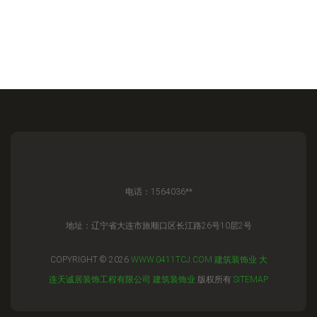
电话：1564036**
地址：辽宁省大连市旅顺口区长江路26号10层2号
COPYRIGHT © 2026
WWW.0411TCJ.COM
建筑装饰业
大
连天诚居装饰工程有限公司
建筑装饰业
版权所有
SITEMAP